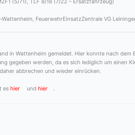
ZF1 (5/71), TLF 8/18 (7/22 – Ersatzfahrzeug)
Wattenheim, FeuerwehrEinsatzZentrale VG Leiningerl
nd in Wattenheim gemeldet. Hier konnte nach dem Ei
ung gegeben werden, da es sich lediglich um einen Kl
 daher abbrechen und wieder einrücken.
t es
hier
und
hier
.