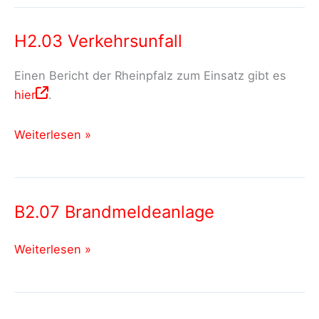
klein
H2.03 Verkehrsunfall
Einen Bericht der Rheinpfalz zum Einsatz gibt es
hier
.
H2.03
Weiterlesen »
Verkehrsunfall
B2.07 Brandmeldeanlage
B2.07
Weiterlesen »
Brandmeldeanlage