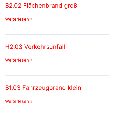
B2.02 Flächenbrand groß
B2.02
Weiterlesen »
Flächenbrand
groß
H2.03 Verkehrsunfall
H2.03
Weiterlesen »
Verkehrsunfall
B1.03 Fahrzeugbrand klein
B1.03
Weiterlesen »
Fahrzeugbrand