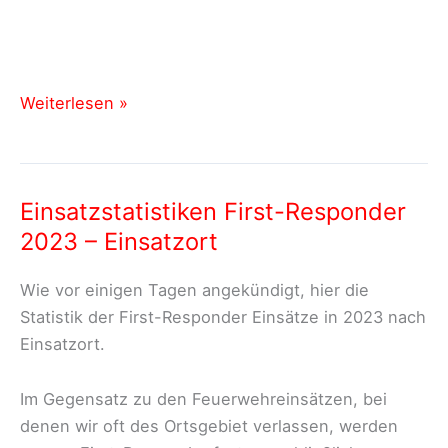
Einsatzstatistiken
Weiterlesen »
2023
–
First-
Einsatzstatistiken First-Responder
Responder
2023 – Einsatzort
Einsätze
nach
Wie vor einigen Tagen angekündigt, hier die
Wochtentag
Statistik der First-Responder Einsätze in 2023 nach
und
Einsatzort.
Uhrzeit
Im Gegensatz zu den Feuerwehreinsätzen, bei
denen wir oft des Ortsgebiet verlassen, werden