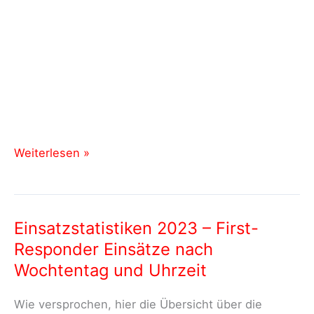
Benefiztag
Weiterlesen »
„Spielen
für
Joel“
Einsatzstatistiken 2023 – First-
und
Responder Einsätze nach
Registrierungsaktion
der
Wochtentag und Uhrzeit
DKMS
am
Wie versprochen, hier die Übersicht über die