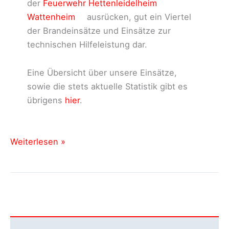
der
Feuerwehr Hettenleidelheim
Wattenheim
ausrücken, gut ein Viertel
der Brandeinsätze und Einsätze zur
technischen Hilfeleistung dar.
Eine Übersicht über unsere Einsätze,
sowie die stets aktuelle Statistik gibt es
übrigens
hier
.
Eine
Weiterlesen »
Zwischenbilanz
nach
über
100
Einsätzen
in