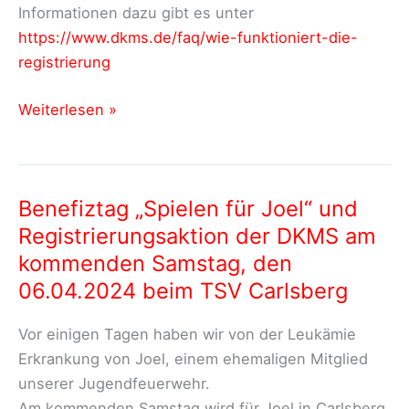
Informationen dazu gibt es unter
https://www.dkms.de/faq/wie-funktioniert-die-
registrierung
Erinnerung:
Weiterlesen »
DMKS
Typisierungsaktion
morgen
Benefiztag „Spielen für Joel“ und
(Samstag,
Registrierungsaktion der DKMS am
den
06.04.2024)
kommenden Samstag, den
06.04.2024 beim TSV Carlsberg
Vor einigen Tagen haben wir von der Leukämie
Erkrankung von Joel, einem ehemaligen Mitglied
unserer Jugendfeuerwehr.
Am kommenden Samstag wird für Joel in Carlsberg