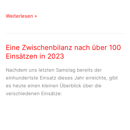
Premiere:
Weiterlesen »
Erster
First-
Responder
Eine Zwischenbilanz nach über 100
Einsatz
Einsätzen in 2023
mit
neuer
Nachdem uns letzten Samstag bereits der
Einsatzkleidung
einhundertste Einsatz dieses Jahr erreichte, gibt
es heute einen kleinen Überblick über die
verschiedenen Einsätze: